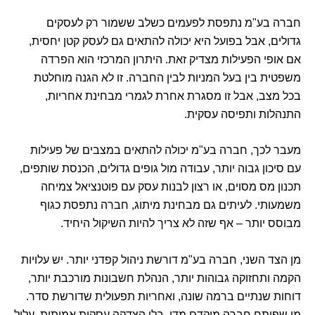
חברה בע"מ נתפסת לפעמים כשלב ששמור רק לעסקים
גדולים, אבל בפועל היא יכולה להתאים גם לעסק קטן יחסית,
אם אופי הפעילות מצדיק זאת. היתרון המרכזי הוא הפרדה
משפטית בין בעל המניות לבין החברה. זו לא הגנה מוחלטת
בכל מצב, אבל זו מסגרת אחרת לגמרי מבחינת אחריות,
התנהלות ותפיסה עסקית.
מעבר לכך, חברה בע"מ יכולה להתאים במצבים של פעילות
עם סיכון גבוה יותר, עבודה מול גופים גדולים, הכנסת שותפים,
תכנון מס מסוים, או רצון לבנות עסק עם פוטנציאל צמיחה
משמעותי. לעיתים גם מבחינת מיתוג, חברה נתפסת כגוף
מבוסס יותר – אף שזה לא צריך להיות השיקול היחיד.
מן הצד השני, חברה בע"מ דורשת ניהול קפדני יותר. יש עלויות
הקמה ותחזוקה גבוהות יותר, הנהלת חשבונות מורכבת יותר,
דוחות שנתיים ברמה שונה, ואחריות תפעולית שדורשת סדר.
מי שפותח חברה מוקדם מדי, בלי הצדקה עסקית אמיתית, עלול