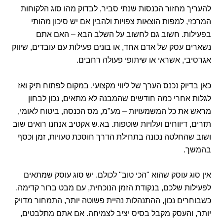
להעריך מחזור הכנסות שנתי סביר, לבדוק מהו סוג הלקוחות
המרכזי, למפות הוצאות צפויות ולהבין אם יש סיכון מהותי
בפעילות. חשוב גם לחשוב על השלב הבא – האם אתם
נשארים עסק של אדם אחד, או בונים פעילות עם עובדים, שיווק
אגרסיבי, אשראי או שיתופי פעולה רחבים.
כאן בדיוק נכנס הערך של ליווי מקצועי. במקום לפתוח תיק ואז
לגלות אחרי כמה חודשים שהמבנה לא מתאים, נכון לבחון
מראש את כל המשמעויות – מע"מ, מס הכנסה, ביטוח לאומי,
תזרים, דיווחים ועלויות שוטפות. בא.ש אקטיב אנחנו רואים שוב
ושוב שהחלטה נכונה בתחילת הדרך חוסכת טעויות, זמן וכסף
בהמשך.
אין סוג עוסק שהוא "הכי טוב" לכולם. יש סוג עוסק שמתאים
לפעילות שלכם, בנקודת הזמן הנוכחית, עם מבט ברור קדימה.
כשבוחרים נכון, ההתנהלות נהיית פשוטה יותר, התמחור מדויק
יותר, והעסק מקבל בסיס יציב לצמיחה. אם אתם מתלבטים,